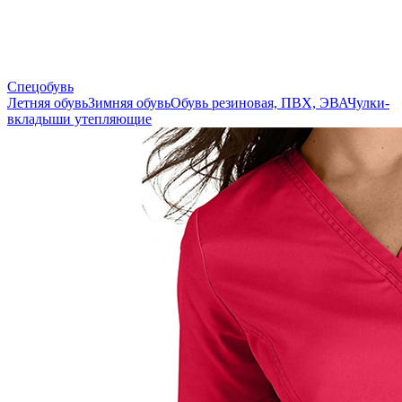
Спецобувь
Летняя обувь
Зимняя обувь
Обувь резиновая, ПВХ, ЭВА
Чулки-
вкладыши утепляющие