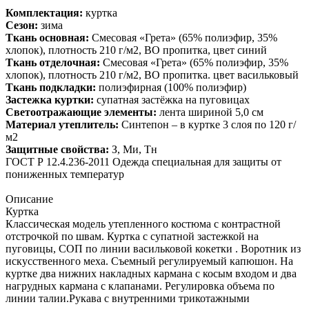
Комплектация:
куртка
Сезон:
зима
Ткань основная:
Смесовая «Грета» (65% полиэфир, 35%
хлопок), плотность 210 г/м2, ВО пропитка, цвет синий
Ткань отделочная:
Смесовая «Грета» (65% полиэфир, 35%
хлопок), плотность 210 г/м2, ВО пропитка. цвет васильковый
Ткань подкладки:
полиэфирная (100% полиэфир)
Застежка куртки:
супатная застёжка на пуговицах
Светоотражающие элементы:
лента шириной 5,0 см
Материал утеплитель:
Синтепон – в куртке 3 слоя по 120 г/
м2
Защитные свойства:
З, Ми, Тн
ГОСТ Р 12.4.236-2011 Одежда специальная для защиты от
пониженных температур
Описание
Куртка
Классическая модель утепленного костюма с контрастной
отстрочкой по швам. Куртка с супатной застежкой на
пуговицы, СОП по линии васильковой кокетки . Воротник из
искусственного меха. Съемный регулируемый капюшон. На
куртке два нижних накладных кармана с косым входом и два
нагрудных кармана с клапанами. Регулировка объема по
линии талии.Рукава с внутренними трикотажными