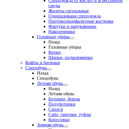
Спецодежда от кислот и агрессивной
среды
Жилеты сигнальные
Одноразованя спецодежда
Противоэнцефалитные костюмы
Фартуки и нарукавники
Наколенники
Головные уборы
Назад
Головные уборы
Кепки
Шапки, подшлемники
Кофты и батники
Спецобувь
Назад
Спецобувь
Летняя обувь
Назад
Летняя обувь
Ботинки, берцы
Полуботинки
Сапоги
Сабо, тапочки, туфли
Кроссовки
Зимняя обувь