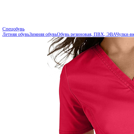
Спецобувь
Летняя обувь
Зимняя обувь
Обувь резиновая, ПВХ, ЭВА
Чулки-в