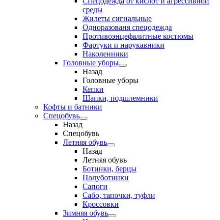
Спецодежда от кислот и агрессивной
среды
Жилеты сигнальные
Одноразованя спецодежда
Противоэнцефалитные костюмы
Фартуки и нарукавники
Наколенники
Головные уборы
Назад
Головные уборы
Кепки
Шапки, подшлемники
Кофты и батники
Спецобувь
Назад
Спецобувь
Летняя обувь
Назад
Летняя обувь
Ботинки, берцы
Полуботинки
Сапоги
Сабо, тапочки, туфли
Кроссовки
Зимняя обувь