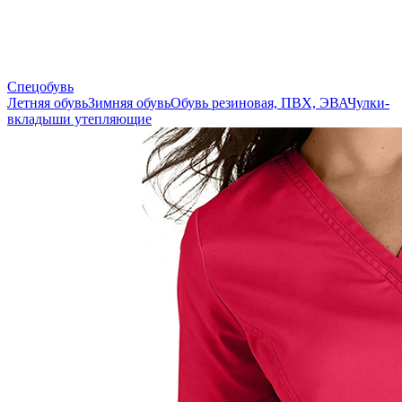
Спецобувь
Летняя обувь
Зимняя обувь
Обувь резиновая, ПВХ, ЭВА
Чулки-
вкладыши утепляющие