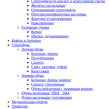
Спецодежда от кислот и агрессивной среды
Жилеты сигнальные
Одноразованя спецодежда
Противоэнцефалитные костюмы
Фартуки и нарукавники
Наколенники
Головные уборы
Кепки
Шапки, подшлемники
Кофты и батники
Спецобувь
Летняя обувь
Ботинки, берцы
Полуботинки
Сапоги
Сабо, тапочки, туфли
Кроссовки
Зимняя обувь
Ботинки, берцы зимние
Сапоги утепленные
Обувь войлочная с тканевым верхом
Обувь резиновая, ПВХ, ЭВА
Чулки-вкладыши утепляющие
Медицинская одежда
Трикотаж