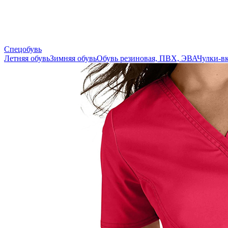
Спецобувь
Летняя обувь
Зимняя обувь
Обувь резиновая, ПВХ, ЭВА
Чулки-в