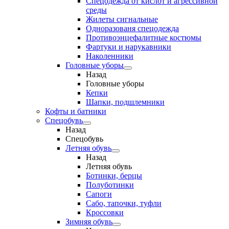
Спецодежда от кислот и агрессивной
среды
Жилеты сигнальные
Одноразованя спецодежда
Противоэнцефалитные костюмы
Фартуки и нарукавники
Наколенники
Головные уборы
Назад
Головные уборы
Кепки
Шапки, подшлемники
Кофты и батники
Спецобувь
Назад
Спецобувь
Летняя обувь
Назад
Летняя обувь
Ботинки, берцы
Полуботинки
Сапоги
Сабо, тапочки, туфли
Кроссовки
Зимняя обувь