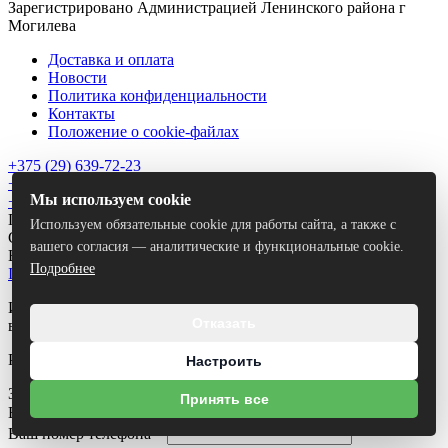
Зарегистрировано Администрацией Ленинского района г
Могилева
Доставка и оплата
Новости
Политика конфиденциальности
Контакты
Положение о cookie-файлах
+375 (29) 639-72-23
+375 (29) 174-27-32
Мы используем cookie
+375 (222) 74-39-12
Пн-Пт.: 10.00 - 18.00
Используем обязательные cookie для работы сайта, а также с
Сб.: выходной
вашего согласия — аналитические и функциональные cookie.
Вс.: выходной
Подробнее
Instagram
Использование материалов сайта только с разрешения
Отказать
владельца.
Разработка сайта
Dessites.by
Настроить
Заказать звонок
Принять все
Ваше имя
*
Ваш номер телефона
*