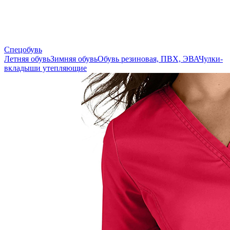
Спецобувь
Летняя обувь
Зимняя обувь
Обувь резиновая, ПВХ, ЭВА
Чулки-
вкладыши утепляющие