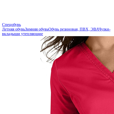
Спецобувь
Летняя обувь
Зимняя обувь
Обувь резиновая, ПВХ, ЭВА
Чулки-
вкладыши утепляющие