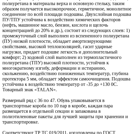
полиуретана в материалы верха и основную стельку, таким
образом получается высокопрочное, герметичное, монолитное
соединение по всей площади подошвы. Двухслойная подошва
ПУ/ТПУ устойчива к воздействию химических факторов
(нефть, машинное масло, бензин, кислота и щелочь
концентрацией до 20% и др.), состоит из следующих слоев: 1)
промежуточный слой выполнен из вспененного полиуретана
(ПУ) низкой плотности, обладает амортизирующими
свойствами, высокой теплоизоляцией, гасит ударные
нагрузки, придает подошве легкость и дополнительный
комфорт; 2) ходовой слой выполнен из термопластичного
полиуретана (ТПУ) высокой плотности, устойчив к
многократному изгибу, деформации и истиранию,
скольжению, воздействию пониженных температур, глубина
протектора 5 мм, обладает эффектом самоочищения. Подошва
устойчива к воздействию температур от -35 до +130 0C.
Товарный знак «TALAN».
Размерный ряд с 36 по 47. Обувь упаковывается в
транспортные короба по 10 пар в коробе, каждая пара
размещается в отдельной секции и запакована в
полиэтиленовые пакеты для лучшей защиты при хранении и
транспортировке.
Соответствуют ТР ТС 019/2011, изготовлены по ГОСТ