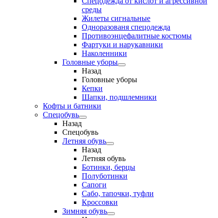
Спецодежда от кислот и агрессивной
среды
Жилеты сигнальные
Одноразованя спецодежда
Противоэнцефалитные костюмы
Фартуки и нарукавники
Наколенники
Головные уборы
Назад
Головные уборы
Кепки
Шапки, подшлемники
Кофты и батники
Спецобувь
Назад
Спецобувь
Летняя обувь
Назад
Летняя обувь
Ботинки, берцы
Полуботинки
Сапоги
Сабо, тапочки, туфли
Кроссовки
Зимняя обувь