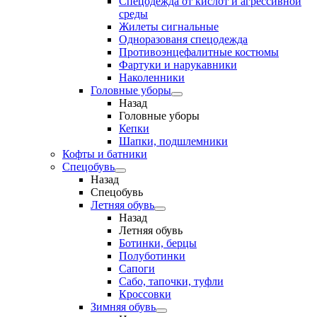
Спецодежда от кислот и агрессивной
среды
Жилеты сигнальные
Одноразованя спецодежда
Противоэнцефалитные костюмы
Фартуки и нарукавники
Наколенники
Головные уборы
Назад
Головные уборы
Кепки
Шапки, подшлемники
Кофты и батники
Спецобувь
Назад
Спецобувь
Летняя обувь
Назад
Летняя обувь
Ботинки, берцы
Полуботинки
Сапоги
Сабо, тапочки, туфли
Кроссовки
Зимняя обувь