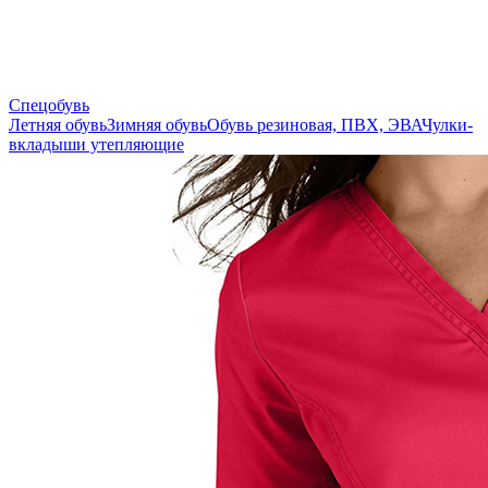
Спецобувь
Летняя обувь
Зимняя обувь
Обувь резиновая, ПВХ, ЭВА
Чулки-
вкладыши утепляющие