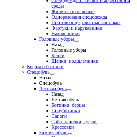
Спецодежда от кислот и агрессивной
среды
Жилеты сигнальные
Одноразованя спецодежда
Противоэнцефалитные костюмы
Фартуки и нарукавники
Наколенники
Головные уборы
Назад
Головные уборы
Кепки
Шапки, подшлемники
Кофты и батники
Спецобувь
Назад
Спецобувь
Летняя обувь
Назад
Летняя обувь
Ботинки, берцы
Полуботинки
Сапоги
Сабо, тапочки, туфли
Кроссовки
Зимняя обувь