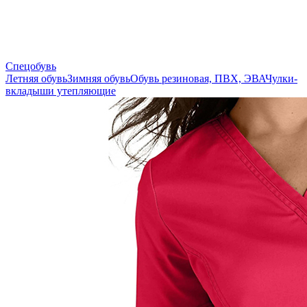
Спецобувь
Летняя обувь
Зимняя обувь
Обувь резиновая, ПВХ, ЭВА
Чулки-
вкладыши утепляющие