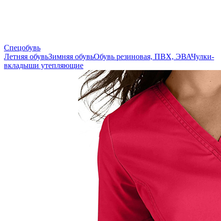
Спецобувь
Летняя обувь
Зимняя обувь
Обувь резиновая, ПВХ, ЭВА
Чулки-
вкладыши утепляющие