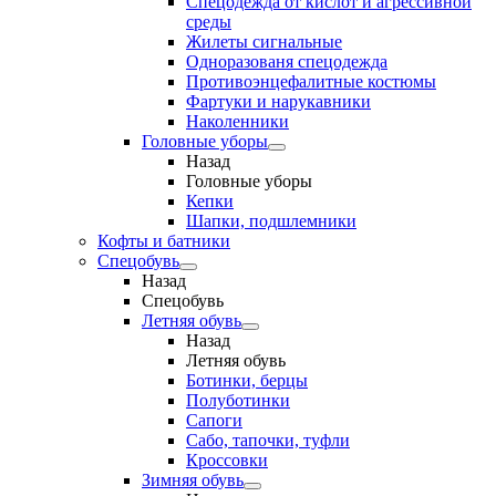
Спецодежда от кислот и агрессивной
среды
Жилеты сигнальные
Одноразованя спецодежда
Противоэнцефалитные костюмы
Фартуки и нарукавники
Наколенники
Головные уборы
Назад
Головные уборы
Кепки
Шапки, подшлемники
Кофты и батники
Спецобувь
Назад
Спецобувь
Летняя обувь
Назад
Летняя обувь
Ботинки, берцы
Полуботинки
Сапоги
Сабо, тапочки, туфли
Кроссовки
Зимняя обувь