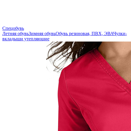
Спецобувь
Летняя обувь
Зимняя обувь
Обувь резиновая, ПВХ, ЭВА
Чулки-
вкладыши утепляющие