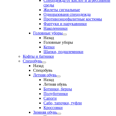
Спецодежда от кислот и агрессивной
среды
Жилеты сигнальные
Одноразованя спецодежда
Противоэнцефалитные костюмы
Фартуки и нарукавники
Наколенники
Головные уборы
Назад
Головные уборы
Кепки
Шапки, подшлемники
Кофты и батники
Спецобувь
Назад
Спецобувь
Летняя обувь
Назад
Летняя обувь
Ботинки, берцы
Полуботинки
Сапоги
Сабо, тапочки, туфли
Кроссовки
Зимняя обувь