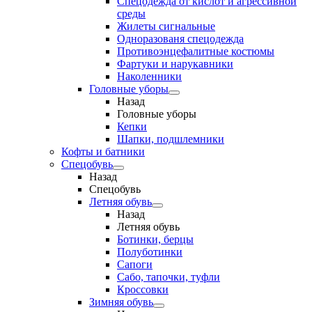
Спецодежда от кислот и агрессивной
среды
Жилеты сигнальные
Одноразованя спецодежда
Противоэнцефалитные костюмы
Фартуки и нарукавники
Наколенники
Головные уборы
Назад
Головные уборы
Кепки
Шапки, подшлемники
Кофты и батники
Спецобувь
Назад
Спецобувь
Летняя обувь
Назад
Летняя обувь
Ботинки, берцы
Полуботинки
Сапоги
Сабо, тапочки, туфли
Кроссовки
Зимняя обувь