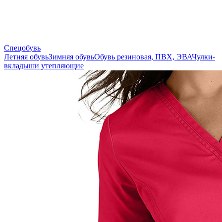
Спецобувь
Летняя обувь
Зимняя обувь
Обувь резиновая, ПВХ, ЭВА
Чулки-
вкладыши утепляющие