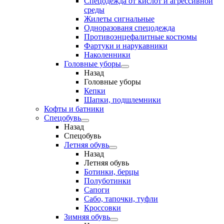
Спецодежда от кислот и агрессивной
среды
Жилеты сигнальные
Одноразованя спецодежда
Противоэнцефалитные костюмы
Фартуки и нарукавники
Наколенники
Головные уборы
Назад
Головные уборы
Кепки
Шапки, подшлемники
Кофты и батники
Спецобувь
Назад
Спецобувь
Летняя обувь
Назад
Летняя обувь
Ботинки, берцы
Полуботинки
Сапоги
Сабо, тапочки, туфли
Кроссовки
Зимняя обувь