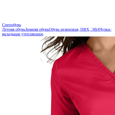
Спецобувь
Летняя обувь
Зимняя обувь
Обувь резиновая, ПВХ, ЭВА
Чулки-
вкладыши утепляющие