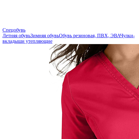
Спецобувь
Летняя обувь
Зимняя обувь
Обувь резиновая, ПВХ, ЭВА
Чулки-
вкладыши утепляющие