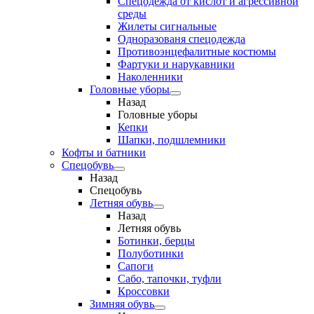
Спецодежда от кислот и агрессивной
среды
Жилеты сигнальные
Одноразованя спецодежда
Противоэнцефалитные костюмы
Фартуки и нарукавники
Наколенники
Головные уборы
Назад
Головные уборы
Кепки
Шапки, подшлемники
Кофты и батники
Спецобувь
Назад
Спецобувь
Летняя обувь
Назад
Летняя обувь
Ботинки, берцы
Полуботинки
Сапоги
Сабо, тапочки, туфли
Кроссовки
Зимняя обувь