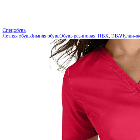
Спецобувь
Летняя обувь
Зимняя обувь
Обувь резиновая, ПВХ, ЭВА
Чулки-в