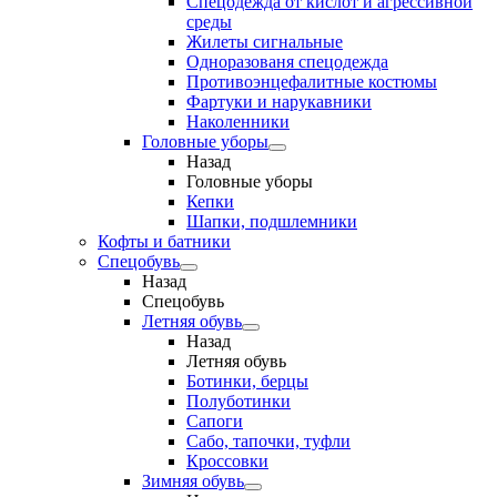
Спецодежда от кислот и агрессивной
среды
Жилеты сигнальные
Одноразованя спецодежда
Противоэнцефалитные костюмы
Фартуки и нарукавники
Наколенники
Головные уборы
Назад
Головные уборы
Кепки
Шапки, подшлемники
Кофты и батники
Спецобувь
Назад
Спецобувь
Летняя обувь
Назад
Летняя обувь
Ботинки, берцы
Полуботинки
Сапоги
Сабо, тапочки, туфли
Кроссовки
Зимняя обувь