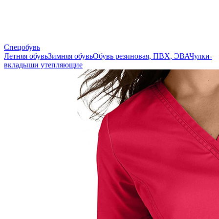
Спецобувь
Летняя обувь
Зимняя обувь
Обувь резиновая, ПВХ, ЭВА
Чулки-
вкладыши утепляющие