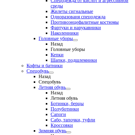
Спецодежда от кислот и агрессивной
среды
Жилеты сигнальные
Одноразованя спецодежда
Противоэнцефалитные костюмы
Фартуки и нарукавники
Наколенники
Головные уборы
Назад
Головные уборы
Кепки
Шапки, подшлемники
Кофты и батники
Спецобувь
Назад
Спецобувь
Летняя обувь
Назад
Летняя обувь
Ботинки, берцы
Полуботинки
Сапоги
Сабо, тапочки, туфли
Кроссовки
Зимняя обувь