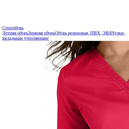
Спецобувь
Летняя обувь
Зимняя обувь
Обувь резиновая, ПВХ, ЭВА
Чулки-
вкладыши утепляющие