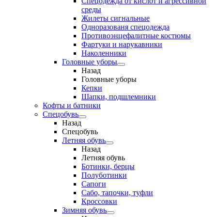
Спецодежда от кислот и агрессивной
среды
Жилеты сигнальные
Одноразованя спецодежда
Противоэнцефалитные костюмы
Фартуки и нарукавники
Наколенники
Головные уборы
Назад
Головные уборы
Кепки
Шапки, подшлемники
Кофты и батники
Спецобувь
Назад
Спецобувь
Летняя обувь
Назад
Летняя обувь
Ботинки, берцы
Полуботинки
Сапоги
Сабо, тапочки, туфли
Кроссовки
Зимняя обувь