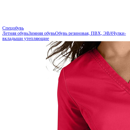
Спецобувь
Летняя обувь
Зимняя обувь
Обувь резиновая, ПВХ, ЭВА
Чулки-
вкладыши утепляющие