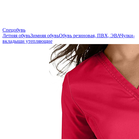
Спецобувь
Летняя обувь
Зимняя обувь
Обувь резиновая, ПВХ, ЭВА
Чулки-
вкладыши утепляющие