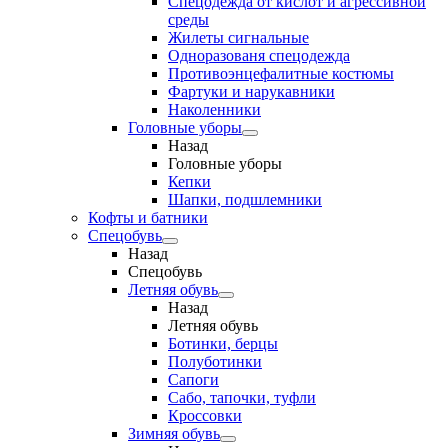
Спецодежда от кислот и агрессивной
среды
Жилеты сигнальные
Одноразованя спецодежда
Противоэнцефалитные костюмы
Фартуки и нарукавники
Наколенники
Головные уборы
Назад
Головные уборы
Кепки
Шапки, подшлемники
Кофты и батники
Спецобувь
Назад
Спецобувь
Летняя обувь
Назад
Летняя обувь
Ботинки, берцы
Полуботинки
Сапоги
Сабо, тапочки, туфли
Кроссовки
Зимняя обувь