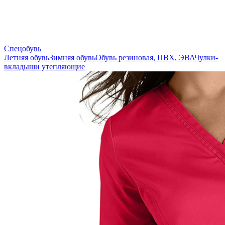
Спецобувь
Летняя обувь
Зимняя обувь
Обувь резиновая, ПВХ, ЭВА
Чулки-
вкладыши утепляющие