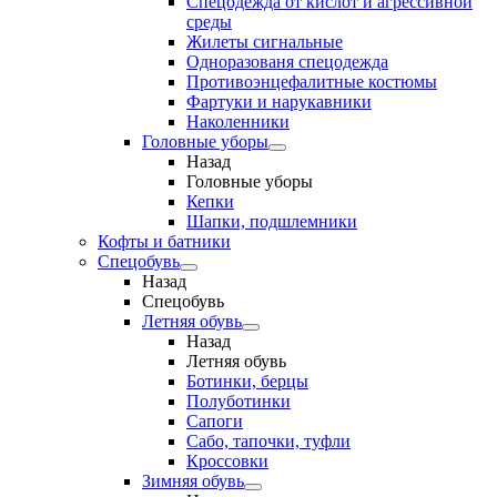
Спецодежда от кислот и агрессивной
среды
Жилеты сигнальные
Одноразованя спецодежда
Противоэнцефалитные костюмы
Фартуки и нарукавники
Наколенники
Головные уборы
Назад
Головные уборы
Кепки
Шапки, подшлемники
Кофты и батники
Спецобувь
Назад
Спецобувь
Летняя обувь
Назад
Летняя обувь
Ботинки, берцы
Полуботинки
Сапоги
Сабо, тапочки, туфли
Кроссовки
Зимняя обувь