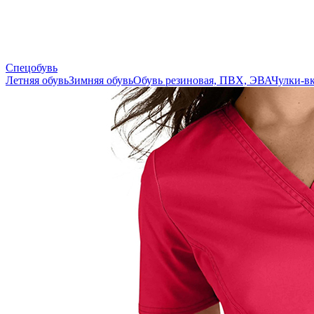
Спецобувь
Летняя обувь
Зимняя обувь
Обувь резиновая, ПВХ, ЭВА
Чулки-в