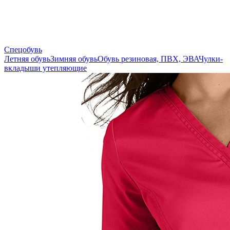
Спецобувь
Летняя обувь
Зимняя обувь
Обувь резиновая, ПВХ, ЭВА
Чулки-
вкладыши утепляющие