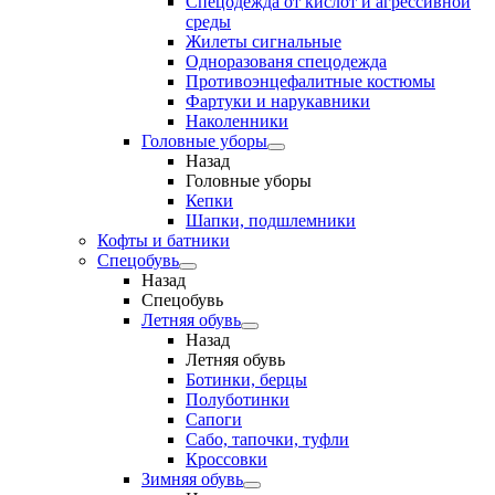
Спецодежда от кислот и агрессивной
среды
Жилеты сигнальные
Одноразованя спецодежда
Противоэнцефалитные костюмы
Фартуки и нарукавники
Наколенники
Головные уборы
Назад
Головные уборы
Кепки
Шапки, подшлемники
Кофты и батники
Спецобувь
Назад
Спецобувь
Летняя обувь
Назад
Летняя обувь
Ботинки, берцы
Полуботинки
Сапоги
Сабо, тапочки, туфли
Кроссовки
Зимняя обувь