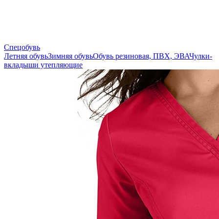
Спецобувь
Летняя обувь
Зимняя обувь
Обувь резиновая, ПВХ, ЭВА
Чулки-
вкладыши утепляющие