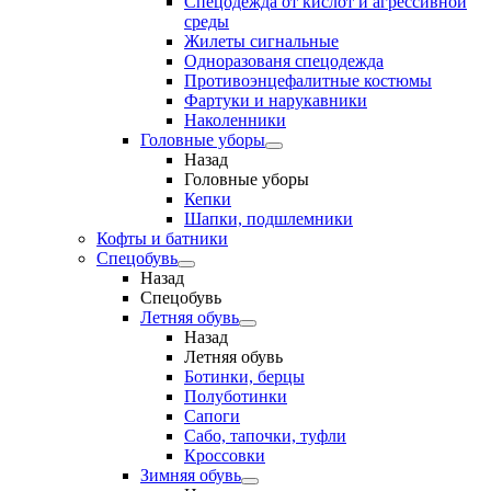
Спецодежда от кислот и агрессивной
среды
Жилеты сигнальные
Одноразованя спецодежда
Противоэнцефалитные костюмы
Фартуки и нарукавники
Наколенники
Головные уборы
Назад
Головные уборы
Кепки
Шапки, подшлемники
Кофты и батники
Спецобувь
Назад
Спецобувь
Летняя обувь
Назад
Летняя обувь
Ботинки, берцы
Полуботинки
Сапоги
Сабо, тапочки, туфли
Кроссовки
Зимняя обувь