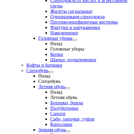
Спецодежда от кислот и агрессивной
среды
Жилеты сигнальные
Одноразованя спецодежда
Противоэнцефалитные костюмы
Фартуки и нарукавники
Наколенники
Головные уборы
Назад
Головные уборы
Кепки
Шапки, подшлемники
Кофты и батники
Спецобувь
Назад
Спецобувь
Летняя обувь
Назад
Летняя обувь
Ботинки, берцы
Полуботинки
Сапоги
Сабо, тапочки, туфли
Кроссовки
Зимняя обувь