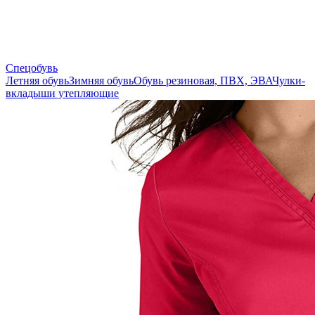
Спецобувь
Летняя обувь
Зимняя обувь
Обувь резиновая, ПВХ, ЭВА
Чулки-
вкладыши утепляющие